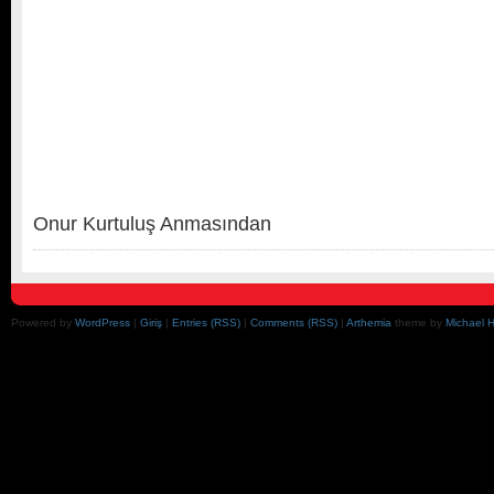
Onur Kurtuluş Anmasından
Powered by
WordPress
|
Giriş
|
Entries (RSS)
|
Comments (RSS)
|
Arthemia
theme by
Michael 