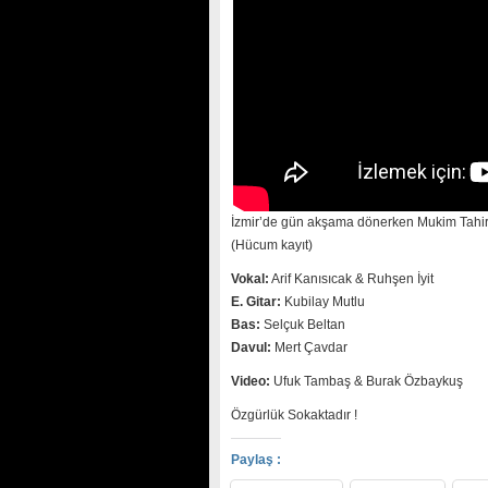
İzmir’de gün akşama dönerken Mukim Tahir’
(Hücum kayıt)
Vokal:
Arif Kanısıcak & Ruhşen İyit
E. Gitar:
Kubilay Mutlu
Bas:
Selçuk Beltan
Davul:
Mert Çavdar
Video:
Ufuk Tambaş & Burak Özbaykuş
Özgürlük Sokaktadır !
Paylaş :