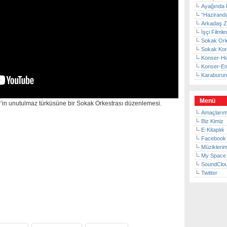
Ayağında 
“Haziranda
Arkadaş Z
İşçi Filmle
Sokak Orke
Sokak Kons
Konser-He
Konser-Em
Karaburun 
Menü
in unutulmaz türküsüne bir Sokak Orkestrası düzenlemesi.
Amaçlarım
Biz Kimiz
E-Kitaplık
Facebook
Müziklerim
My Space
SoundClo
Twitter