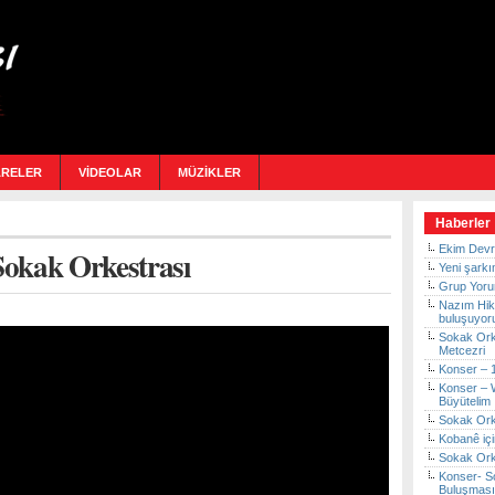
ARELER
VİDEOLAR
MÜZİKLER
Haberler
Ekim Devr
okak Orkestrası
Yeni şarkı
Grup Yoru
Nazım Hikm
buluşuyor
Sokak Orke
Metcezri
Konser – 
Konser – 
Büyütelim
Sokak Ork
Kobanê içi
Sokak Ork
Konser- So
Buluşmas