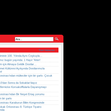
Tüm Haberler
iminin 100. Yılında Aynı Coşkuyla…
mız bugün yayında: 1 Hayır Yeter!
m için Almaya Geldik Dostlar…
et Kültürevi Açılışında Dostlarımızla
uz
strası’ndan mülteciler için bir şarkı: Çocuk
10’dan Sonra da Sokaklar’dayız
Wernicke Korsakofflularla Dayanışmayı
estrası’ndan Bir Neşet Ertaş yorumu
n bir şarkı
estrası Karaburun Bilim Kongresinde
kak Orkestrası 8. Türkiye Tiyatro
ında