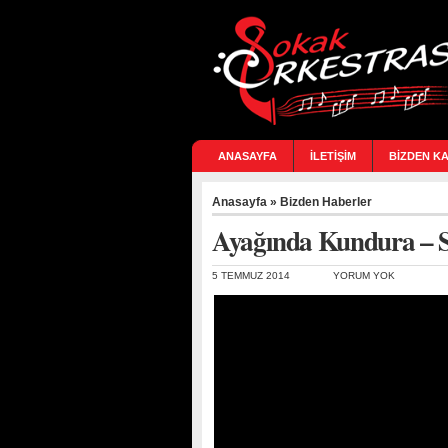
ANASAYFA
İLETİŞİM
BİZDEN K
Anasayfa
»
Bizden Haberler
Ayağında Kundura – S
5 TEMMUZ 2014
YORUM YOK