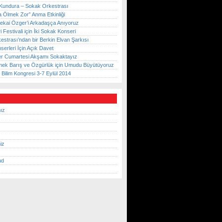
Kundura – Sokak Orkestrası
 Ölmek Zor” Anma Etkinliği
ekai Özger’i Arkadaşça Anıyoruz
ri Festivali için İki Sokak Konseri
strası’ndan bir Berkin Elvan Şarkısı
erleri İçin Açık Davet
r Cumartesi Akşamı Sokaktayız
ek Barış ve Özgürlük için Umudu Büyütüyoruz
Bilim Kongresi 3-7 Eylül 2014
ız
iz
ud