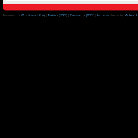
Powered by
WordPress
|
Giriş
|
Entries (RSS)
|
Comments (RSS)
|
Arthemia
theme by
Michael 